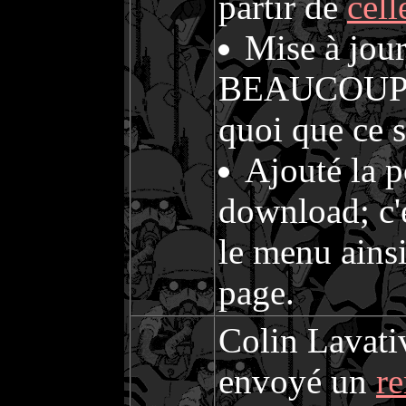
partir de
cell
Mise à jour
BEAUCOUP tr
quoi que ce s
Ajouté la 
download; c'es
le menu ainsi
page.
Colin Lavativ
envoyé un
r