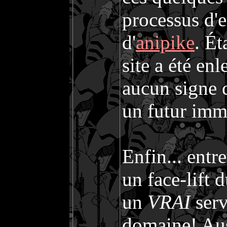
processus d'e
d'
anipike
. Ét
site a été en
aucun signe 
un futur immé
Enfin... entr
un face-lift 
un
VRAI
serv
domaine! Aus