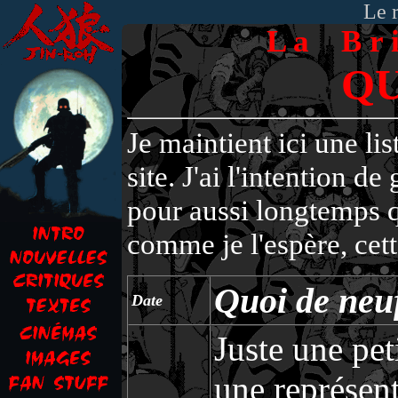
Le 
L a B r i
QU
Je maintient ici une li
site. J'ai l'intention de
pour aussi longtemps q
comme je l'espère, cett
Quoi de neu
Date
Juste une pet
une représen