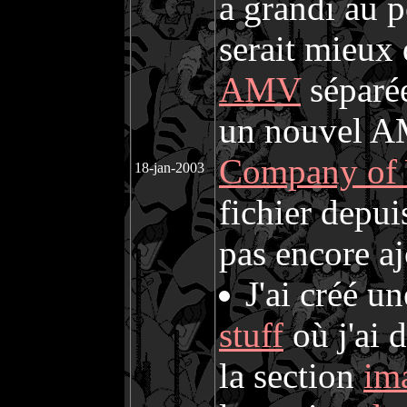
a grandi au p
serait mieux 
AMV
séparée
un nouvel A
Company of
18-jan-2003
fichier depui
pas encore aj
J'ai créé u
stuff
où j'ai 
la section
im