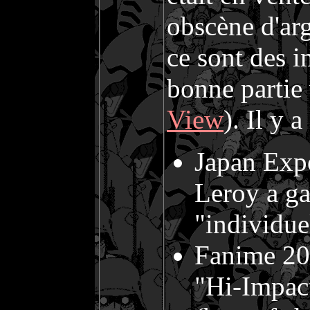
obscène d'arg
ce sont des 
bonne partie 
View
). Il y 
Japan Exp
Leroy a ga
"individue
Fanime 200
"Hi-Impact