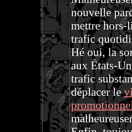
nouvelle parc
mettre hors-l
trafic quotid
Hé oui, la s
aux États-Un
trafic substa
déplacer le
v
promotionne
malheureuseme
Enfin, toujou