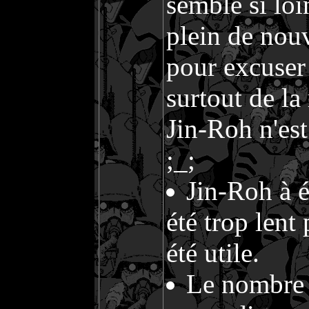
semble si loi
plein de nouv
pour excuser 
surtout de la 
Jin-Roh n'est
;_;
Jin-Roh à é
été trop lent
été utile.
Le nombre 