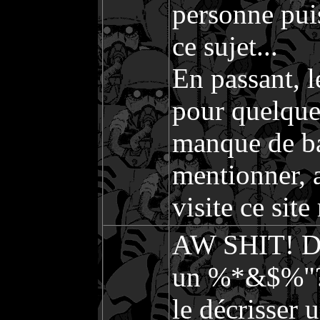
personne puis
ce sujet...
En passant, l
pour quelques
manque de ba
mentionner, 
visite ce sit
AW SHIT! Dès
un %*&$%"?% 
le décrisser 