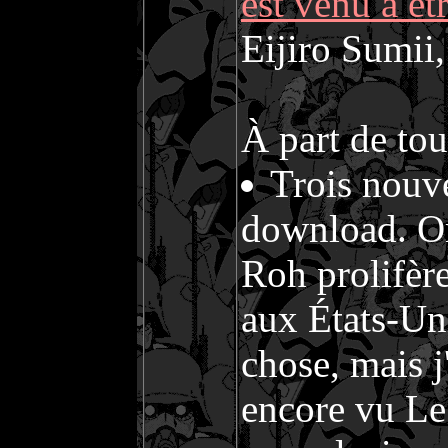
est venu à êtr
Eijiro Sumii,
À part de tou
Trois nou
download. On 
Roh prolifèr
aux États-Un
chose, mais j
encore vu Le