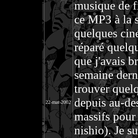
musique de fi
ce MP3 à la 
quelques cin
réparé quelqu
que j'avais b
semaine dern
trouver quelq
depuis au-de
22-mar-2002
massifs pour 
nishio). Je s