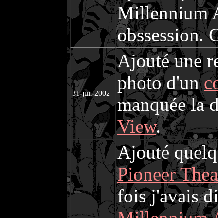
Millennium A
obssession. 
Ajouté une r
photo d'un
c
31-juil-2002
manquée la de
View
.
Ajouté quelq
Pioneer Thea
fois j'avais d
Millennium A