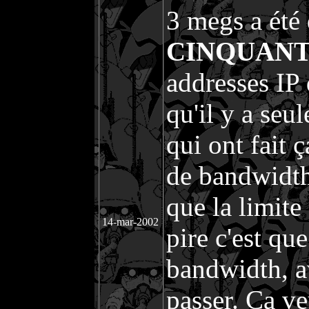
3 megs a ét
CINQUANT
addresses IP d
qu'il y a seu
qui ont fait
de bandwidth,
que la limite
14-mar-2002
pire c'est qu
bandwidth, a
passer. Ça ve