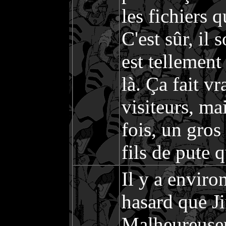
les fichiers 
C'est sûr, il 
est tellement
là. Ça fait v
visiteurs, ma
fois, un gros
fils de pute q
Il y a enviro
hasard que Ji
Malheureusem