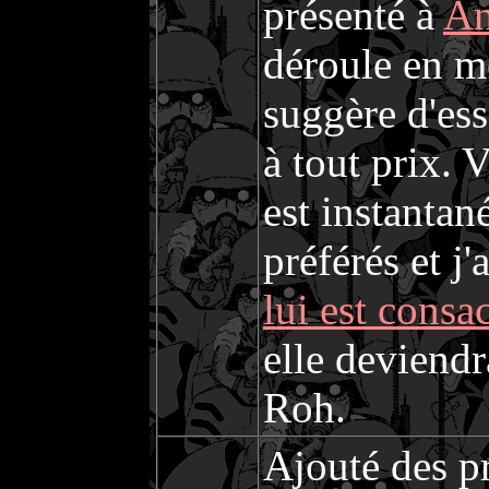
présenté à
An
déroule en m
suggère d'es
à tout prix. 
est instanta
préférés et 
lui est consa
elle deviendr
Roh.
Ajouté des p