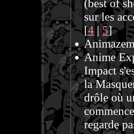
(best of s
sur les acc
[
4
|
5
]
Animazeme
Anime Expo
Impact s'e
la Masquer
drôle où u
commence 
regarde pa