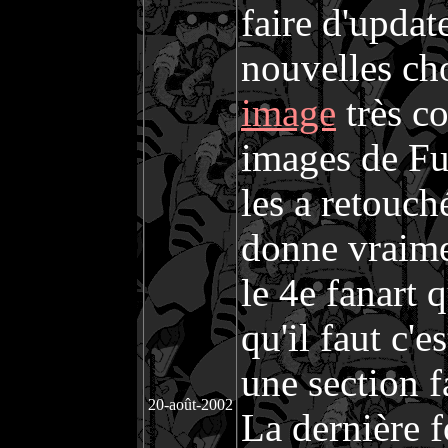
faire d'updat
nouvelles cho
image
très co
images de Fus
les a retouch
donne vraime
le 4e fanart 
qu'il faut c'e
une section f
20-août-2002
La dernière f