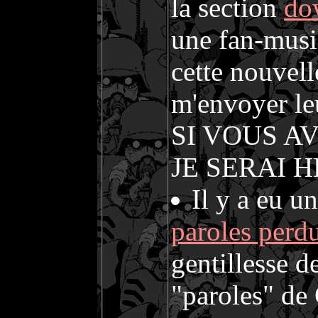
la section
do
une fan-music
cette nouvell
m'envoyer leu
SI VOUS A
JE SERAI 
Il y a eu un
paroles perd
gentillesse d
"paroles" de