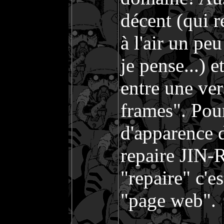
décent (qui r
à l'air un pe
je pense...) 
entre une ve
frames". Pou
d'apparence d
repaire JIN-
"repaire" c'e
"page web".