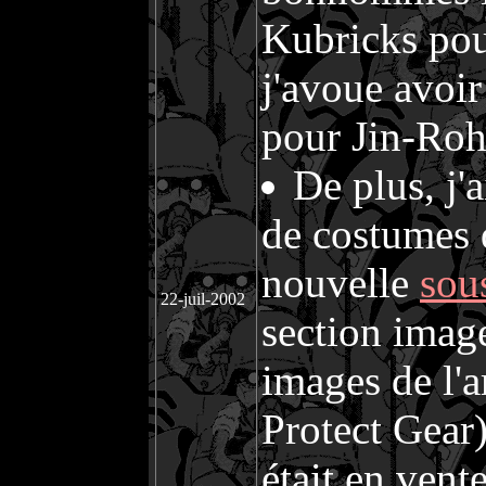
Kubricks pou
j'avoue avoir
pour Jin-Roh
De plus, j'
de costumes d
nouvelle
sou
22-juil-2002
section imag
images de l'a
Protect Gear)
était en ven