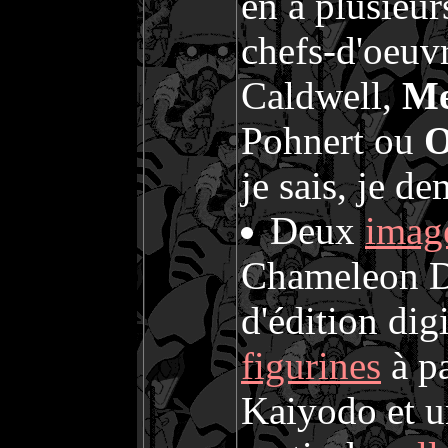
en a plusieur
chefs-d'oeu
Caldwell,
Me
Pohnert ou
O
je sais, je d
Deux
imag
Chameleon Des
d'édition dig
figurines
à pa
Kaiyodo et 